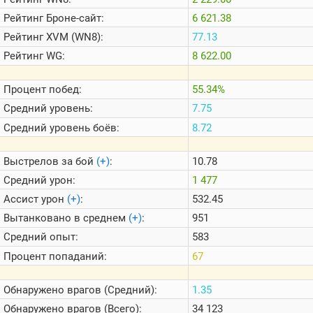
Теlegram
Рейтинг
Броне-сайт:
6 621.38
ВК
Рейтинг
XVM (WN8):
77.13
Портал
Рейтинг
WG:
8 622.00
Мира
Танков
Процент побед:
55.34%
Средний уровень:
7.75
Средний уровень боёв:
8.72
Выстрелов за бой
(+)
:
10.78
Средний урон:
1 477
Ассист урон
(+)
:
532.45
Вытанковано в среднем
(+)
:
951
Средний опыт:
583
Процент попаданий:
67
Обнаружено врагов (Средний):
1.35
Обнаружено врагов (Всего):
34 123