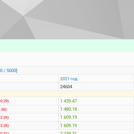
0 / 5000]
2021 год
24604
1 439.47
10.29)
1 480.18
8.56)
1 609.19
12.26)
1 609.19
12.26)
2 249.31
20.31)