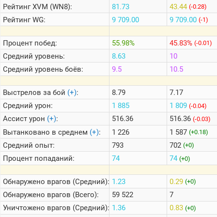
Рейтинг
XVM (WN8):
81.73
43.44
(-0.28)
Рейтинг
WG:
9 709.00
9 709.00
(-1)
Теlegram
ВК
Процент побед:
55.98%
45.83%
(-0.01)
Портал
Средний уровень:
8.63
10
Мира
Средний уровень боёв:
9.5
10.5
Танков
Выстрелов за бой
(+)
:
8.79
7.17
Средний урон:
1 885
1 809
(-0.04)
Ассист урон
(+)
:
516.36
516.36
(-0.03)
Вытанковано в среднем
(+)
:
1 226
1 587
(+0.18)
Средний опыт:
793
702
(+0)
Процент попаданий:
74
74
(+0)
Обнаружено врагов (Средний):
1.23
0.29
(+0)
Обнаружено врагов (Всего):
59 522
7
Уничтожено врагов (Средний):
1.36
0.83
(+0)