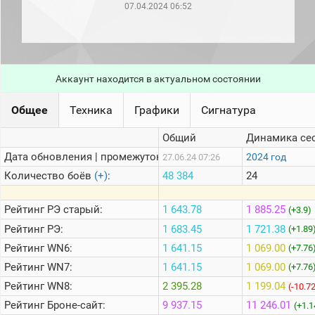
рейтинг
07.04.2024 06:52
Топ 1000
игроков
(за
прошлый
месяц)
Аккаунт находится в актуальном состоянии
Топ
игроков
Общее
Техника
Графики
Сигнатура
(за
последние
сессии)
Общий
Динамика се
Топ
Дата обновления | промежуток:
2024 год
27.06.24 07:26
1000
Количество боёв
(+)
:
48 384
24
Кланы
Статистика
Рейтинг
РЭ старый:
1 643.78
1 885.25
(+3.9)
стримеров
Рейтинг
РЭ:
1 683.45
1 721.38
(+1.89
Рейтинг
WN6:
1 641.15
1 069.00
(+7.76
Информация
Рейтинг
WN7:
1 641.15
1 069.00
(+7.76
Онлайн
Рейтинг
WN8:
2 395.28
1 199.04
(-10.7
Цветовая
Рейтинг
Броне-сайт:
9 937.15
11 246.01
(+1.1
шкала