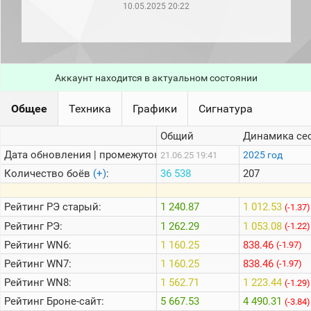
рейтинг
10.05.2025 20:22
Топ 1000
игроков
(за
прошлый
месяц)
Аккаунт находится в актуальном состоянии
Топ
игроков
Общее
Техника
Графики
Сигнатура
(за
последние
сессии)
Общий
Динамика се
Топ
Дата обновления | промежуток:
2025 год
21.06.25 19:41
1000
Количество боёв
(+)
:
36 538
207
Кланы
Статистика
Рейтинг
РЭ старый:
1 240.87
1 012.53
(-1.37)
стримеров
Рейтинг
РЭ:
1 262.29
1 053.08
(-1.22)
Рейтинг
WN6:
1 160.25
838.46
(-1.97)
Информация
Рейтинг
WN7:
1 160.25
838.46
(-1.97)
Онлайн
Рейтинг
WN8:
1 562.71
1 223.44
(-1.29)
Цветовая
Рейтинг
Броне-сайт:
5 667.53
4 490.31
(-3.84)
шкала