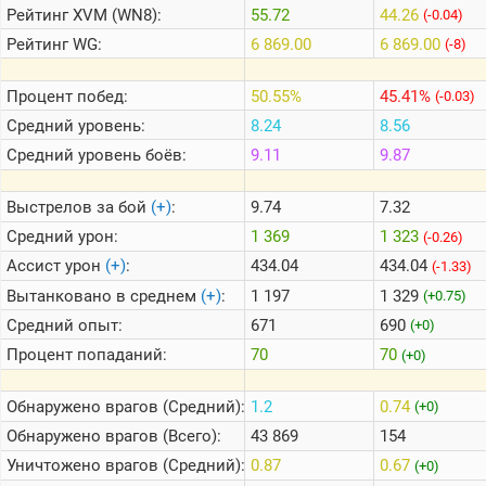
Рейтинг
XVM (WN8):
55.72
44.26
(-0.04)
Рейтинг
WG:
6 869.00
6 869.00
(-8)
Теlegram
ВК
Процент побед:
50.55%
45.41%
(-0.03)
Портал
Средний уровень:
8.24
8.56
Мира
Средний уровень боёв:
9.11
9.87
Танков
Выстрелов за бой
(+)
:
9.74
7.32
Средний урон:
1 369
1 323
(-0.26)
Ассист урон
(+)
:
434.04
434.04
(-1.33)
Вытанковано в среднем
(+)
:
1 197
1 329
(+0.75)
Средний опыт:
671
690
(+0)
Процент попаданий:
70
70
(+0)
Обнаружено врагов (Средний):
1.2
0.74
(+0)
Обнаружено врагов (Всего):
43 869
154
Уничтожено врагов (Средний):
0.87
0.67
(+0)