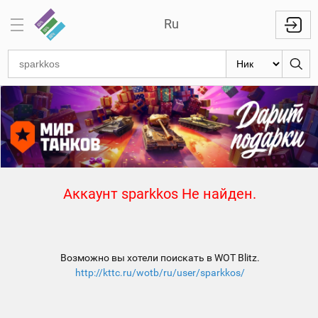
Ru
Отметки
на
стволах
Знаки
классности
Кланы
Аккаунт sparkkos Не найден.
Топ
Топ по
танкам
Возможно вы хотели поискать в WOT Blitz.
Топ
http://kttc.ru/wotb/ru/user/sparkkos/
1000
игроков
Международный