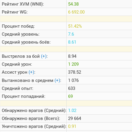
Рейтинг
XVM (WN8):
54.38
Рейтинг
WG:
6 692.00
Теlegram
ВК
Процент побед:
51.42%
Портал
Средний уровень:
7.6
Мира
Средний уровень боёв:
8.61
Танков
Выстрелов за бой
(+)
:
8.94
Средний урон:
1 209
Ассист урон
(+)
:
378.52
Вытанковано в среднем
(+)
:
1 076
Средний опыт:
633
Процент попаданий:
69
Обнаружено врагов (Средний):
1.02
Обнаружено врагов (Всего):
29 664
Уничтожено врагов (Средний):
0.91