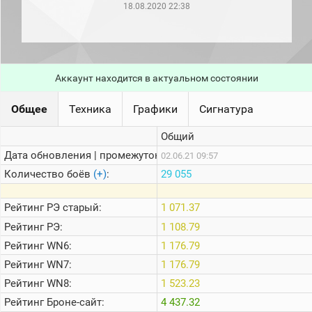
рейтинг
18.08.2020 22:38
Топ 1000
игроков
(за
прошлый
месяц)
Аккаунт находится в актуальном состоянии
Топ
игроков
Общее
Техника
Графики
Сигнатура
(за
последние
сессии)
Общий
Топ
Дата обновления | промежуток:
02.06.21 09:57
1000
Количество боёв
(+)
:
29 055
Кланы
Статистика
Рейтинг
РЭ старый:
1 071.37
стримеров
Рейтинг
РЭ:
1 108.79
Рейтинг
WN6:
1 176.79
Информация
Рейтинг
WN7:
1 176.79
Онлайн
Рейтинг
WN8:
1 523.23
Цветовая
Рейтинг
Броне-сайт:
4 437.32
шкала