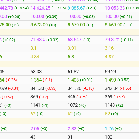
442.78
14 626.25
9 085.67
10 053.33
(+16.94)
(+17.05)
(+2.9)
(+19.96
.00
100.00
100.00
100.00
(+0.06)
(+0.09)
(+0.03)
(+0.21)
75.00
8 673.00
8 670.00
8 669.00
(+2)
(+3)
(+1)
(+11)
%
71.43%
63.64%
79.31%
(+0.02)
(+0.02)
(+0)
(+0.11)
3.1
3.91
3.16
6
4.84
5.8
4.87
45
68.33
61.82
69.29
264
1 354
1 408
1 499
(-0.26)
(-0.1)
(+0.01)
(+0.53)
0.99
341.33
341.86
342.04
(-0.34)
(-0.53)
(-0.18)
(-1.56)
4
369
445
369
(-0.62)
(-0.7)
(-0.29)
(-1.95)
21
1141
1072
1143
(+0)
(+1)
(+0)
(+2)
62
62
62
(+0)
(+0)
(+0)
(+0)
3
2.05
2.82
1.76
(+0)
(+0)
(+0)
(+0)
43
31
102