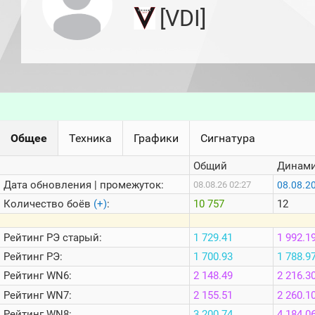
игроков
[VDI]
(за
прошлый
месяц)
Топ
игроков
(за
последние
сессии)
Топ
Общее
Техника
Графики
Сигнатура
1000
Кланы
Общий
Динами
Статистика
стримеров
Дата обновления | промежуток:
08.08.2
08.08.26 02:27
Количество боёв
(+)
:
10 757
12
Информация
Рейтинг
РЭ старый:
1 729.41
1 992.1
Онлайн
Рейтинг
РЭ:
1 700.93
1 788.9
Цветовая
Рейтинг
WN6:
2 148.49
2 216.3
шкала
Рейтинг
WN7:
2 155.51
2 260.1
Рейтинг
WN8:
3 200.74
4 184.0