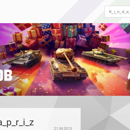
a_p_r_i_z
21.04.2013