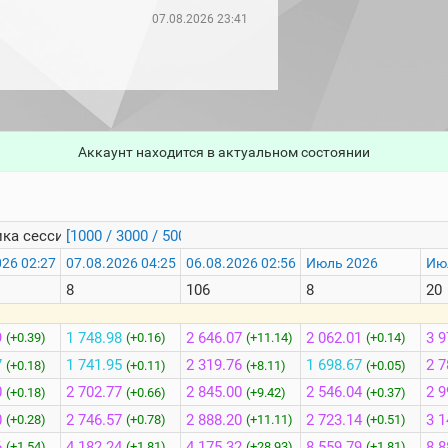
07.08.2026 23:41
Аккаунт находится в актуальном состоянии
ка сессий
[1000 / 3000 / 5000]
026 02:27
07.08.2026 04:25
06.08.2026 02:56
Июль 2026
Ию
8
106
8
20
9
1 748.98
2 646.07
2 062.01
3 9
(+0.39)
(+0.16)
(+11.14)
(+0.14)
7
1 741.95
2 319.76
1 698.67
2 7
(+0.18)
(+0.11)
(+8.11)
(+0.05)
0
2 702.77
2 845.00
2 546.04
2 9
(+0.18)
(+0.66)
(+9.42)
(+0.37)
0
2 746.57
2 888.20
2 723.14
3 1
(+0.28)
(+0.78)
(+11.11)
(+0.51)
6
4 182.24
4 175.32
8 559.79
8 8
(+1.54)
(+1.81)
(+28.93)
(+1.81)