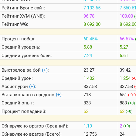
Теlegram
Рейтинг
Броне-сайт:
7 133.65
7 560.6
ВК
Рейтинг
XVM (WN8):
96.78
100.00
(
Портал
Рейтинг
WG:
8 692.00
8 692.0
Мира
Танков
Процент побед:
60.45%
66.67%
Средний уровень:
5.88
5.27
Средний уровень боёв:
7.24
6.61
Выстрелов за бой
(+)
:
23.27
39.42
Средний урон:
1 402
1 254
(-
Ассист урон
(+)
:
337.53
337.53
(
Вытанковано в среднем
(+)
:
718
651
(-0.
Средний опыт:
833
883
(+0)
Процент попаданий:
62
62
(+0)
Обнаружено врагов (Средний):
1.19
2
(+0)
Обнаружено врагов (Всего):
12 756
24