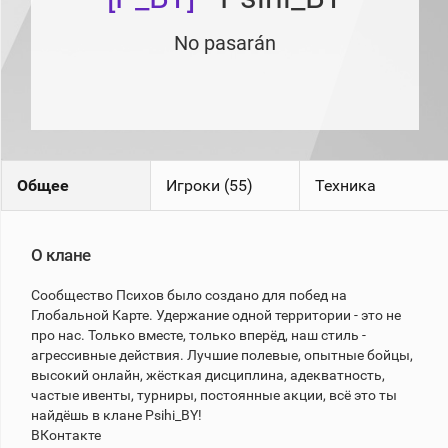
рейтинг
Топ 1000
No pasarán
игроков
(за
прошлый
месяц)
Топ
игроков
(за
последние
Общее
Игроки (55)
Техника
сессии)
Топ
1000
Кланы
О клане
Статистика
Сообщество Психов было создано для побед на
стримеров
Глобальной Карте. Удержание одной территории - это не
про нас. Только вместе, только вперёд, наш стиль -
агрессивные действия. Лучшие полевые, опытные бойцы,
Информация
высокий онлайн, жёсткая дисциплина, адекватность,
Онлайн
частые ивенты, турниры, постоянные акции, всё это ты
найдёшь в клане Psihi_BY!
Цветовая
ВКонтакте
шкала