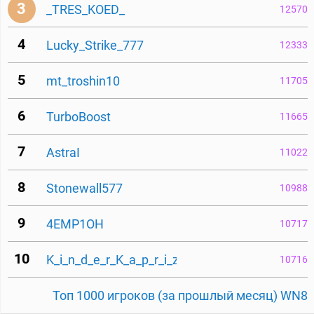
_TRES_KOED_
12570
Lucky_Strike_777
12333
mt_troshin10
11705
TurboBoost
11665
AstraI
11022
Stonewall577
10988
4EMP1OH
10717
K_i_n_d_e_r_K_a_p_r_i_z
10716
Топ 1000 игроков (за прошлый месяц) WN8