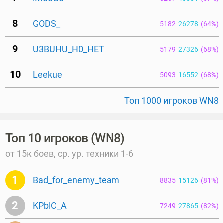
GODS_
5182
26278
(64%)
U3BUHU_H0_HET
5179
27326
(68%)
Leekue
5093
16552
(68%)
Топ 1000 игроков WN8
Топ 10 игроков (WN8)
от 15к боев, ср. ур. техники 1-6
Bad_for_enemy_team
8835
15126
(81%)
KPblC_A
7249
27865
(82%)