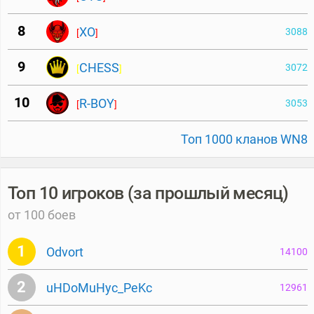
XO
3088
[
]
CHESS
3072
[
]
R-BOY
3053
[
]
Топ 1000 кланов WN8
Топ 10 игроков (за прошлый месяц)
от 100 боев
Odvort
14100
uHDoMuHyc_PeKc
12961