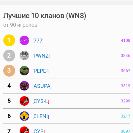
Лучшие 10 кланов (WN8)
от 90 игроков
777
4108
[
]
PWNZ
3846
[
]
PEPE-
3667
[
]
ASUPA
3319
[
]
CYS-L
3299
[
]
0LENI
3217
[
]
CYS
3097
[
]