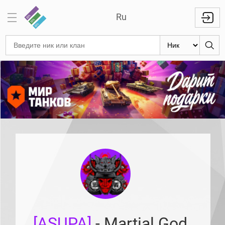
Ru
Отметки
на
стволах
Знаки
классности
Кланы
Топ
Топ по
танкам
Топ
1000
игроков
Международный
[ASUPA]
- Martial God