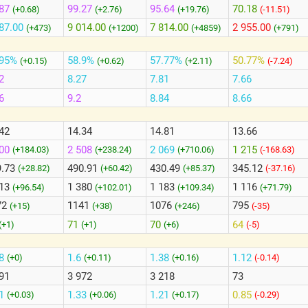
87
99.27
95.64
70.18
(+0.68)
(+2.76)
(+19.76)
(-11.51)
87.00
9 014.00
7 814.00
2 955.00
(+473)
(+1200)
(+4859)
(+791)
.95%
58.9%
57.77%
50.77%
(+0.15)
(+0.62)
(+2.11)
(-7.24)
2
8.27
7.81
7.66
6
9.2
8.84
8.66
42
14.34
14.81
13.66
100
2 508
2 069
1 215
(+184.03)
(+238.24)
(+710.06)
(-168.63)
9.73
490.91
430.49
345.12
(+28.82)
(+60.42)
(+85.37)
(-37.16)
713
1 380
1 183
1 116
(+96.54)
(+102.01)
(+109.34)
(+71.79)
72
1141
1076
795
(+15)
(+38)
(+246)
(-35)
71
70
64
(+1)
(+1)
(+6)
(-5)
48
1.6
1.38
1.12
(+0)
(+0.11)
(+0.16)
(-0.14)
91
3 972
3 218
73
41
1.33
1.21
0.85
(+0.03)
(+0.06)
(+0.17)
(-0.29)