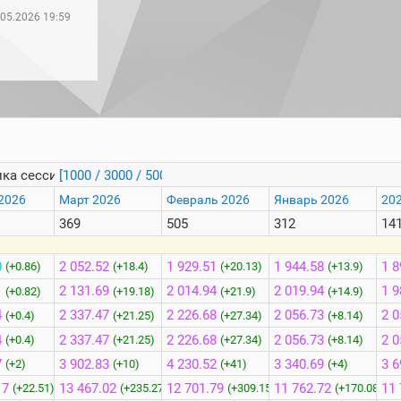
.05.2026 19:59
ка сессий
[1000 / 3000 / 5000]
2026
Март 2026
Февраль 2026
Январь 2026
202
369
505
312
14
0
2 052.52
1 929.51
1 944.58
1 8
(+0.86)
(+18.4)
(+20.13)
(+13.9)
1
2 131.69
2 014.94
2 019.94
1 9
(+0.82)
(+19.18)
(+21.9)
(+14.9)
4
2 337.47
2 226.68
2 056.73
2 0
(+0.4)
(+21.25)
(+27.34)
(+8.14)
4
2 337.47
2 226.68
2 056.73
2 0
(+0.4)
(+21.25)
(+27.34)
(+8.14)
7
3 902.83
4 230.52
3 340.69
3 6
(+2)
(+10)
(+41)
(+4)
17
13 467.02
12 701.79
11 762.72
11 
(+22.51)
(+235.27)
(+309.15)
(+170.08)