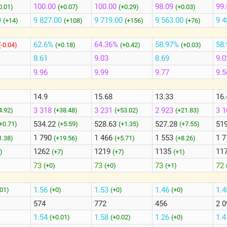
100.00
100.00
98.09
99.
0.01)
(+0.07)
(+0.29)
(+0.03)
0
9 827.00
9 719.00
9 563.00
9 4
(+14)
(+108)
(+156)
(+76)
62.6%
64.36%
58.97%
58
(-0.04)
(+0.18)
(+0.42)
(+0.03)
8.61
9.03
8.69
9.0
9.96
9.99
9.77
9.5
14.9
15.68
13.33
16.
3 318
3 231
2 923
3 
4.92)
(+38.48)
(+53.02)
(+21.83)
534.22
528.63
527.28
51
+0.71)
(+5.59)
(+1.35)
(+7.55)
1 790
1 466
1 553
1 
1.38)
(+19.56)
(+5.71)
(+8.26)
1262
1219
1135
11
)
(+7)
(+7)
(+1)
73
73
73
72
(+0)
(+0)
(+1)
1.56
1.53
1.46
1.
.01)
(+0)
(+0)
(+0)
574
772
456
2 0
1.54
1.58
1.26
1.
)
(+0.01)
(+0.02)
(+0)