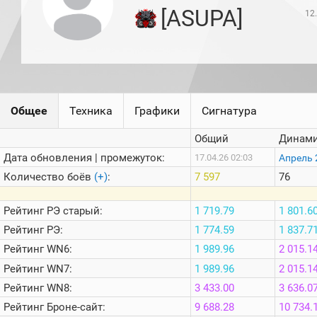
игроков
[ASUPA]
12
(за
прошлый
месяц)
Топ
игроков
(за
последние
сессии)
Общее
Техника
Графики
Сигнатура
Топ
Общий
Динами
1000
Кланы
Дата обновления | промежуток:
Апрель 
17.04.26 02:03
Статистика
Количество боёв
(+)
:
7 597
76
стримеров
Рейтинг
РЭ старый:
1 719.79
1 801.6
Информация
Рейтинг
РЭ:
1 774.59
1 837.7
Рейтинг
WN6:
1 989.96
2 015.1
Онлайн
Рейтинг
WN7:
1 989.96
2 015.1
Цветовая
шкала
Рейтинг
WN8:
3 433.00
3 636.0
Рейтинг
Броне-сайт:
9 688.28
10 734.