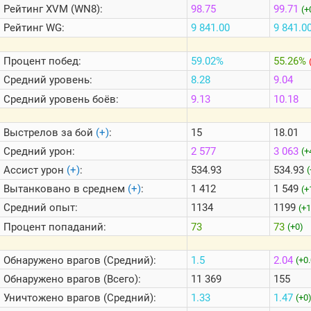
Теlegram
Рейтинг
XVM (WN8):
98.75
99.71
(+
Рейтинг
WG:
9 841.00
9 841.0
ВК
Портал
Процент побед:
59.02%
55.26%
Мира
Танков
Средний уровень:
8.28
9.04
Средний уровень боёв:
9.13
10.18
Выстрелов за бой
(+)
:
15
18.01
Средний урон:
2 577
3 063
(+
Ассист урон
(+)
:
534.93
534.93
(
Вытанковано в среднем
(+)
:
1 412
1 549
(+
Средний опыт:
1134
1199
(+1
Процент попаданий:
73
73
(+0)
Обнаружено врагов (Средний):
1.5
2.04
(+0
Обнаружено врагов (Всего):
11 369
155
Уничтожено врагов (Средний):
1.33
1.47
(+0