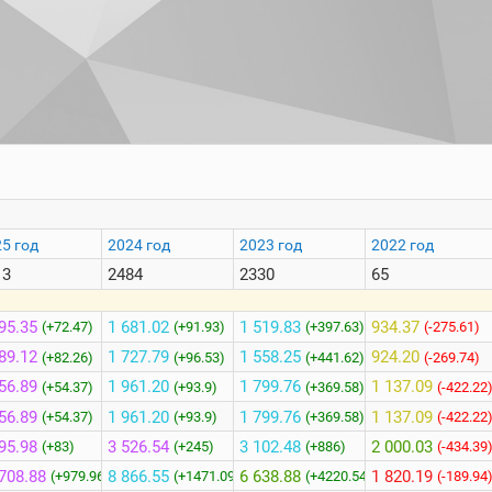
5 год
2024 год
2023 год
2022 год
13
2484
2330
65
95.35
1 681.02
1 519.83
934.37
(+72.47)
(+91.93)
(+397.63)
(-275.61)
89.12
1 727.79
1 558.25
924.20
(+82.26)
(+96.53)
(+441.62)
(-269.74)
56.89
1 961.20
1 799.76
1 137.09
(+54.37)
(+93.9)
(+369.58)
(-422.22
56.89
1 961.20
1 799.76
1 137.09
(+54.37)
(+93.9)
(+369.58)
(-422.22
95.98
3 526.54
3 102.48
2 000.03
(+83)
(+245)
(+886)
(-434.39
708.88
8 866.55
6 638.88
1 820.19
(+979.96)
(+1471.09)
(+4220.54)
(-189.94