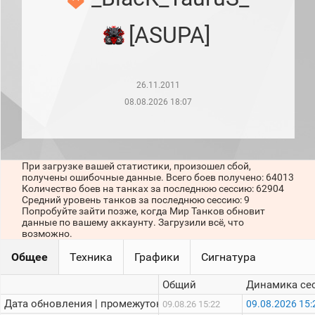
рейтинг
Топ 1000
[ASUPA]
игроков
(за
прошлый
месяц)
26.11.2011
Топ
игроков
08.08.2026 18:07
(за
последние
сессии)
Топ
При загрузке вашей статистики, произошел сбой,
1000
получены ошибочные данные. Всего боев получено: 64013
Кланы
Количество боев на танках за последнюю сессию: 62904
Статистика
Средний уровень танков за последнюю сессию: 9
стримеров
Попробуйте зайти позже, когда Мир Танков обновит
данные по вашему аккаунту. Загрузили всё, что
возможно.
Информация
Общее
Техника
Графики
Сигнатура
Онлайн
Общий
Динамика се
Цветовая
Дата обновления | промежуток:
09.08.2026 15:
09.08.26 15:22
шкала