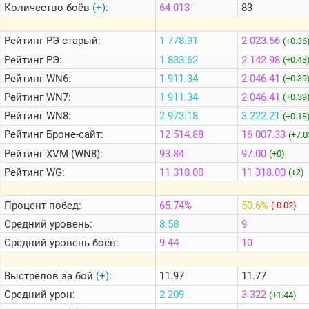
Количество боёв
(+)
:
64 013
83
Теlegram
Рейтинг
РЭ старый:
1 778.91
2 023.56
(+0.36
ВК
Рейтинг
РЭ:
1 833.62
2 142.98
(+0.43
Рейтинг
WN6:
1 911.34
2 046.41
Портал
(+0.39
Мира
Рейтинг
WN7:
1 911.34
2 046.41
(+0.39
Танков
Рейтинг
WN8:
2 973.18
3 222.21
(+0.18
Рейтинг
Броне-сайт:
12 514.88
16 007.33
(+7.0
Рейтинг
XVM (WN8):
93.84
97.00
(+0)
Рейтинг
WG:
11 318.00
11 318.00
(+2)
Процент побед:
65.74%
50.6%
(-0.02)
Средний уровень:
8.58
9
Средний уровень боёв:
9.44
10
Выстрелов за бой
(+)
:
11.97
11.77
Средний урон:
2 209
3 322
(+1.44)