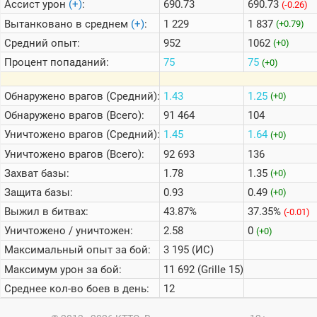
Ассист урон
(+)
:
690.73
690.73
(-0.26)
Вытанковано в среднем
(+)
:
1 229
1 837
(+0.79)
Средний опыт:
952
1062
(+0)
Процент попаданий:
75
75
(+0)
Обнаружено врагов (Средний):
1.43
1.25
(+0)
Обнаружено врагов (Всего):
91 464
104
Уничтожено врагов (Средний):
1.45
1.64
(+0)
Уничтожено врагов (Всего):
92 693
136
Захват базы:
1.78
1.35
(+0)
Защита базы:
0.93
0.49
(+0)
Выжил в битвах:
43.87%
37.35%
(-0.01)
Уничтожено / уничтожен:
2.58
0
(+0)
Максимальный опыт за бой:
3 195 (ИС)
Максимум урон за бой:
11 692 (Grille 15)
Среднее кол-во боев в день:
12