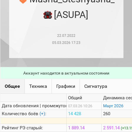
рейтинг
Топ 1000
[ASUPA]
игроков
(за
прошлый
месяц)
22.07.2022
Топ
игроков
05.03.2026 17:23
(за
последние
сессии)
Топ
1000
Аккаунт находится в актуальном состоянии
Кланы
Статистика
Общее
Техника
Графики
Сигнатура
стримеров
Общий
Динамика се
Дата обновления | промежуток:
Информация
Март 2026
07.03.26 10:26
Количество боёв
(+)
:
14 428
260
Онлайн
Цветовая
Рейтинг
РЭ старый:
1 889.14
2 591.14
(+13.1
шкала