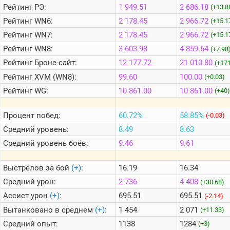
Рейтинг
РЭ:
1 949.51
2 686.18
(+13.8
Рейтинг
WN6:
2 178.45
2 966.72
(+15.1
Теlegram
Рейтинг
WN7:
2 178.45
2 966.72
(+15.1
ВК
Рейтинг
WN8:
3 603.98
4 859.64
(+7.98
Портал
Рейтинг
Броне-сайт:
12 177.72
21 010.80
(+171
Мира
Танков
Рейтинг
XVM (WN8):
99.60
100.00
(+0.03)
Рейтинг
WG:
10 861.00
10 861.00
(+40)
Процент побед:
60.72%
58.85%
(-0.03)
Средний уровень:
8.49
8.63
Средний уровень боёв:
9.46
9.61
Выстрелов за бой
(+)
:
16.19
16.34
Средний урон:
2 736
4 408
(+30.68)
Ассист урон
(+)
:
695.51
695.51
(-2.14)
Вытанковано в среднем
(+)
:
1 454
2 071
(+11.33)
Средний опыт:
1138
1284
(+3)