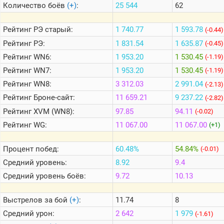
Количество боёв
(+)
:
25 544
62
Теlegram
Рейтинг
РЭ старый:
1 740.77
1 593.78
(-0.44)
ВК
Рейтинг
РЭ:
1 831.54
1 635.87
(-0.45)
Рейтинг
WN6:
1 953.20
1 530.45
Портал
(-1.19)
Мира
Рейтинг
WN7:
1 953.20
1 530.45
(-1.19)
Танков
Рейтинг
WN8:
3 312.03
2 991.04
(-2.13)
Рейтинг
Броне-сайт:
11 659.21
9 237.22
(-2.82)
Рейтинг
XVM (WN8):
97.85
94.11
(-0.02)
Рейтинг
WG:
11 067.00
11 067.00
(+1)
Процент побед:
60.48%
54.84%
(-0.01)
Средний уровень:
8.92
9.4
Средний уровень боёв:
9.72
10.13
Выстрелов за бой
(+)
:
11.74
8
Средний урон:
2 642
1 979
(-1.61)