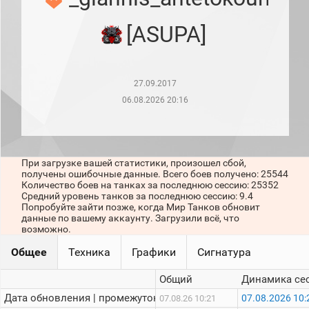
рейтинг
Топ 1000
[ASUPA]
игроков
(за
прошлый
месяц)
27.09.2017
Топ
игроков
06.08.2026 20:16
(за
последние
сессии)
Топ
При загрузке вашей статистики, произошел сбой,
1000
получены ошибочные данные. Всего боев получено: 25544
Кланы
Количество боев на танках за последнюю сессию: 25352
Статистика
Средний уровень танков за последнюю сессию: 9.4
стримеров
Попробуйте зайти позже, когда Мир Танков обновит
данные по вашему аккаунту. Загрузили всё, что
возможно.
Информация
Общее
Техника
Графики
Сигнатура
Онлайн
Общий
Динамика се
Цветовая
Дата обновления | промежуток:
07.08.2026 10:
07.08.26 10:21
шкала