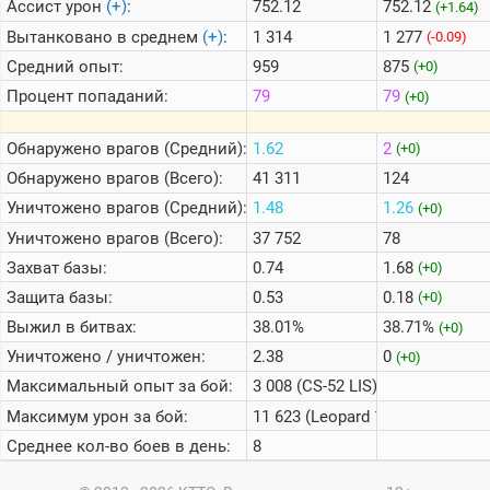
Ассист урон
(+)
:
752.12
752.12
(+1.64)
Вытанковано в среднем
(+)
:
1 314
1 277
(-0.09)
Средний опыт:
959
875
(+0)
Процент попаданий:
79
79
(+0)
Обнаружено врагов (Средний):
1.62
2
(+0)
Обнаружено врагов (Всего):
41 311
124
Уничтожено врагов (Средний):
1.48
1.26
(+0)
Уничтожено врагов (Всего):
37 752
78
Захват базы:
0.74
1.68
(+0)
Защита базы:
0.53
0.18
(+0)
Выжил в битвах:
38.01%
38.71%
(+0)
Уничтожено / уничтожен:
2.38
0
(+0)
Максимальный опыт за бой:
3 008 (CS-52 LIS)
Максимум урон за бой:
11 623 (Leopard 1)
Среднее кол-во боев в день:
8