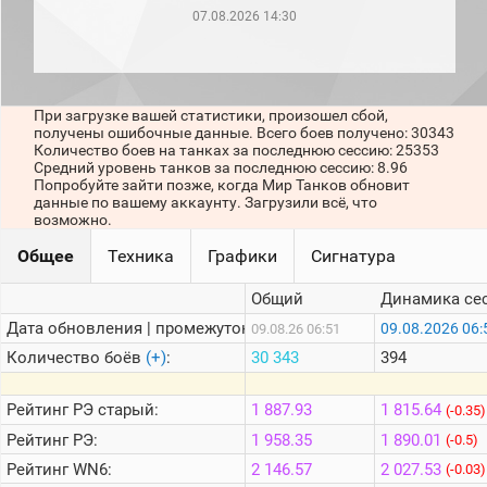
рейтинг
07.08.2026 14:30
Топ 1000
игроков
(за
прошлый
месяц)
При загрузке вашей статистики, произошел сбой,
получены ошибочные данные. Всего боев получено: 30343
Топ
Количество боев на танках за последнюю сессию: 25353
игроков
Средний уровень танков за последнюю сессию: 8.96
(за
Попробуйте зайти позже, когда Мир Танков обновит
последние
данные по вашему аккаунту. Загрузили всё, что
сессии)
возможно.
Топ
Общее
Техника
Графики
Сигнатура
1000
Кланы
Общий
Динамика се
Статистика
стримеров
Дата обновления | промежуток:
09.08.2026 06:
09.08.26 06:51
Количество боёв
(+)
:
30 343
394
Информация
Рейтинг
РЭ старый:
1 887.93
1 815.64
(-0.35)
Онлайн
Рейтинг
РЭ:
1 958.35
1 890.01
(-0.5)
Цветовая
Рейтинг
WN6:
2 146.57
2 027.53
(-0.03)
шкала