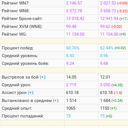
Рейтинг
WN7:
2 146.57
2 027.53
(-0.03)
Рейтинг
WN8:
3 572.78
3 608.73
(-5.22)
Теlegram
Рейтинг
Броне-сайт:
13 018.42
12 941.94
(+17.
ВК
Рейтинг
XVM (WN8):
99.48
99.62
(-0.02)
Портал
Рейтинг
WG:
11 154.00
11 154.00
(+9)
Мира
Танков
Процент побед:
60.76%
62.44%
(+0.02)
Средний уровень:
8.43
8.96
Средний уровень боёв:
9.24
9.68
Выстрелов за бой
(+)
:
14.05
12.01
Средний урон:
2 719
3 050
(+4.35)
Ассист урон
(+)
:
610.18
610.18
(-1.5)
Вытанковано в среднем
(+)
:
1 514
1 684
(+2.24)
Средний опыт:
1065
1150
(+1)
Процент попаданий:
75
75
(+0)