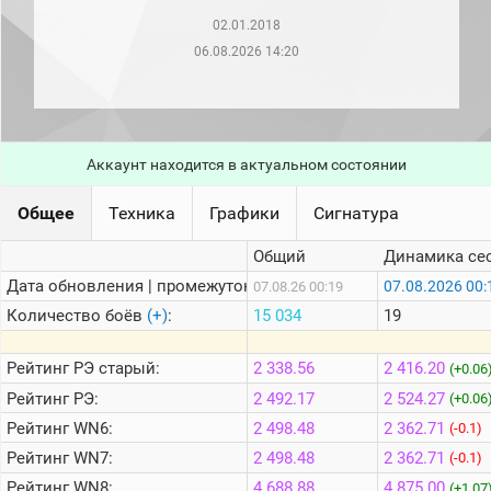
рейтинг
02.01.2018
Топ 1000
игроков
06.08.2026 14:20
(за
прошлый
месяц)
Топ
игроков
Аккаунт находится в актуальном состоянии
(за
последние
сессии)
Общее
Техника
Графики
Сигнатура
Топ
Общий
Динамика се
1000
Кланы
Дата обновления | промежуток:
07.08.2026 00:
07.08.26 00:19
Статистика
Количество боёв
(+)
:
15 034
19
стримеров
Рейтинг
РЭ старый:
2 338.56
2 416.20
(+0.06
Информация
Рейтинг
РЭ:
2 492.17
2 524.27
(+0.06
Рейтинг
WN6:
2 498.48
2 362.71
(-0.1)
Онлайн
Рейтинг
WN7:
2 498.48
2 362.71
(-0.1)
Цветовая
шкала
Рейтинг
WN8:
4 688.88
4 875.00
(+1.07