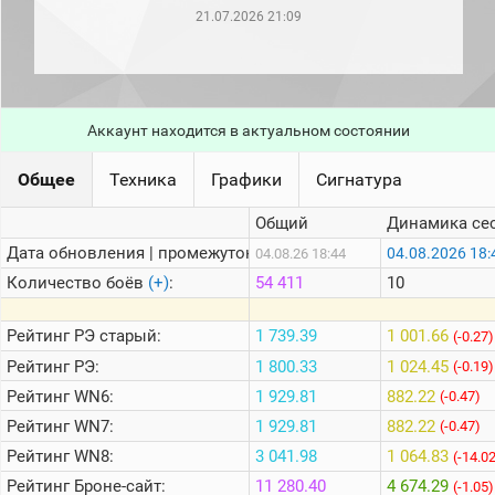
рейтинг
21.07.2026 21:09
Топ 1000
игроков
(за
прошлый
месяц)
Аккаунт находится в актуальном состоянии
Топ
игроков
(за
Общее
Техника
Графики
Сигнатура
последние
сессии)
Общий
Динамика се
Топ
Дата обновления | промежуток:
04.08.2026 18:
04.08.26 18:44
1000
Кланы
Количество боёв
(+)
:
54 411
10
Статистика
стримеров
Рейтинг
РЭ старый:
1 739.39
1 001.66
(-0.27)
Рейтинг
РЭ:
1 800.33
1 024.45
(-0.19)
Рейтинг
WN6:
1 929.81
882.22
Информация
(-0.47)
Рейтинг
WN7:
1 929.81
882.22
(-0.47)
Онлайн
Рейтинг
WN8:
3 041.98
1 064.83
(-14.0
Цветовая
Рейтинг
Броне-сайт:
11 280.40
4 674.29
шкала
(-1.05)