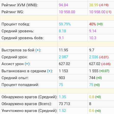
Рейтинг
XVM (WN8):
94.84
38.99
(-0.19)
Рейтинг
WG:
10 958.00
10 958.00
(-1)
Теlegram
ВК
Процент побед:
59.79%
40%
(+0)
Портал
Средний уровень:
8.18
9.14
Мира
Танков
Средний уровень боёв:
9.1
10.3
Выстрелов за бой
(+)
:
11.95
9.7
Средний урон:
2 087
2 036
(-0.01)
Ассист урон
(+)
:
627.02
627.02
(-0.05)
Вытанковано в среднем
(+)
:
1 153
1 555
(+0.07)
Средний опыт:
903
744
(+0)
Процент попаданий:
75
75
(+0)
Обнаружено врагов (Средний):
1.35
0.8
(+0)
Обнаружено врагов (Всего):
73 713
8
Уничтожено врагов (Средний):
1.52
0.6
(+0)