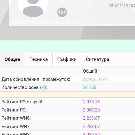
игроков
25.10.2025 10:
(за
прошлый
402
месяц)
Топ
игроков
(за
последние
сессии)
Топ
Общее
Техника
Графики
Сигнатура
1000
Кланы
Общий
Статистика
стримеров
Дата обновления | промежуток:
25.10.25 19:44
Количество боёв
(+)
:
22 150
Информация
Рейтинг
РЭ старый:
1 978.76
Онлайн
Рейтинг
РЭ:
2 067.28
Цветовая
Рейтинг
WN6:
2 233.67
шкала
Рейтинг
WN7:
2 233.67
Рейтинг
WN8:
4 029.52