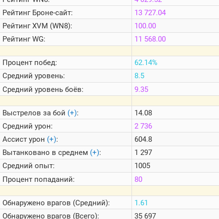
Теlegram
Рейтинг
Броне-сайт:
13 727.04
ВК
Рейтинг
XVM (WN8):
100.00
Портал
Рейтинг
WG:
11 568.00
Мира
Танков
Процент побед:
62.14%
Средний уровень:
8.5
Средний уровень боёв:
9.35
Выстрелов за бой
(+)
:
14.08
Средний урон:
2 736
Ассист урон
(+)
:
604.8
Вытанковано в среднем
(+)
:
1 297
Средний опыт:
1005
Процент попаданий:
80
Обнаружено врагов (Средний):
1.61
Обнаружено врагов (Всего):
35 697