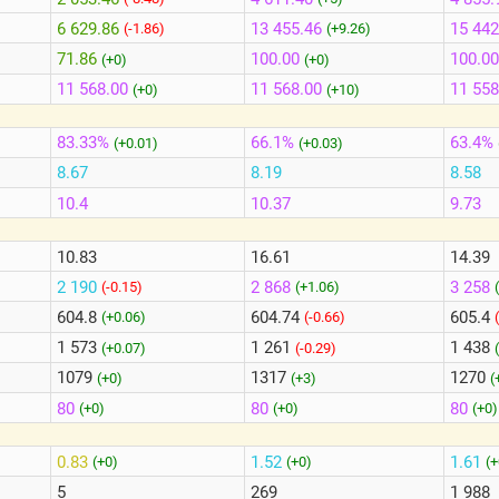
6 629.86
13 455.46
15 442
(-1.86)
(+9.26)
71.86
100.00
100.00
(+0)
(+0)
11 568.00
11 568.00
11 558
(+0)
(+10)
83.33%
66.1%
63.4%
(+0.01)
(+0.03)
8.67
8.19
8.58
10.4
10.37
9.73
10.83
16.61
14.39
2 190
2 868
3 258
(-0.15)
(+1.06)
604.8
604.74
605.4
(+0.06)
(-0.66)
1 573
1 261
1 438
(+0.07)
(-0.29)
1079
1317
1270
(+0)
(+3)
(
80
80
80
(+0)
(+0)
(+0)
0.83
1.52
1.61
(+0)
(+0)
(+
5
269
1 988