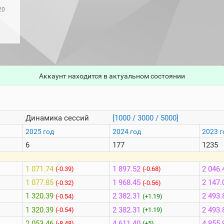
20
Аккаунт находится в актуальном состоянии
Динамика сессий
[1000 / 3000 / 5000]
2025 год
2024 год
2023 г
6
177
1235
1 071.74
1 897.52
2 046.
(-0.39)
(-0.68)
1 077.85
1 968.45
2 147.
(-0.32)
(-0.56)
1 320.39
2 382.31
2 493.
(-0.54)
(+1.19)
1 320.39
2 382.31
2 493.
(-0.54)
(+1.19)
2 053.46
4 611.40
4 855.
(-8.48)
(+5)