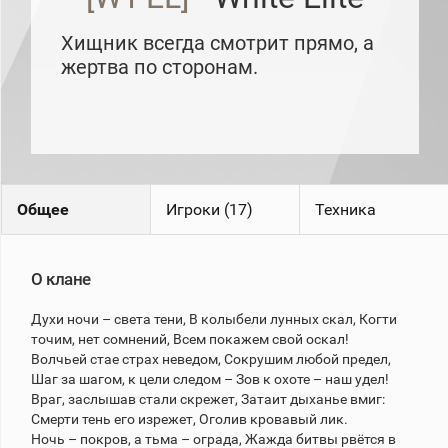
рейтинг
Топ 1000
Хищник всегда смотрит прямо, а
игроков
(за
жертва по сторонам.
прошлый
месяц)
Топ
игроков
(за
последние
сессии)
Общее
Игроки (17)
Техника
Топ
1000
Кланы
О клане
Статистика
стримеров
Духи ночи – света тени, В колыбели лунных скал, Когти
точим, нет сомнений, Всем покажем свой оскал!
Информация
Волчьей стае страх неведом, Сокрушим любой предел,
Шаг за шагом, к цели следом – Зов к охоте – наш удел!
Онлайн
Враг, заслышав стали скрежет, Затаит дыханье вмиг:
Смерти тень его изрежет, Оголив кровавый лик.
Цветовая
Ночь – покров, а тьма – ограда, Жажда битвы рвётся в
шкала