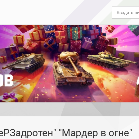
еРЗадротен" "Мардер в огне"