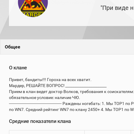
игроков
"При виде н
(за
прошлый
месяц)
Топ
игроков
(за
последние
сессии)
Общее
Топ
1000
Кланы
О клане
Статистика
стримеров
Привет, бандиты!!! Гороха на всех хватит.
Мардер, РЕШАЙТЕ ВОПРОС!
_______________________
Прием в клан ведет доктор Волков, требования к соискателям:
Информация
обязательное условие: наличие ЧЮ.
-------------------------------------------- Раждены ногебать: 1.
Онлайн
по WN7. Средний рейтинг WN7 по клану 2450+ 4. Мы TOP1 по W
Цветовая
шкала
Средние показатели клана