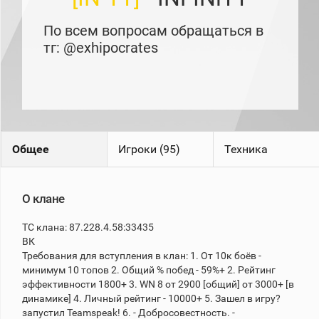
рейтинг
Топ 1000
По всем вопросам обращаться в
игроков
(за
тг: @exhipocrates
прошлый
месяц)
Топ
игроков
(за
последние
сессии)
Общее
Игроки (95)
Техника
Топ
1000
Кланы
О клане
Статистика
стримеров
ТС клана: 87.228.4.58:33435
ВК
Информация
Требования для вступления в клан: 1. От 10к боёв -
минимум 10 топов 2. Общий % побед - 59%+ 2. Рейтинг
Онлайн
эффективности 1800+ 3. WN 8 от 2900 [общий] от 3000+ [в
динамике] 4. Личный рейтинг - 10000+ 5. Зашел в игру?
Цветовая
запустил Teamspeak! 6. - Добросовестность. -
шкала