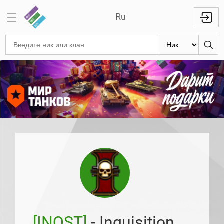
Ru
Отметки
на
стволах
Знаки
классности
Кланы
Топ
Топ по
танкам
Топ
1000
игроков
Международный
[INQST]
- Inquisition