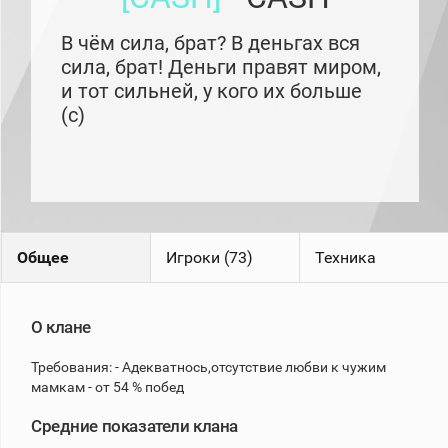
рейтинг
Топ 1000
В чём сила, брат? В деньгах вся
игроков
(за
сила, брат! Деньги правят миром,
прошлый
и тот сильней, у кого их больше
месяц)
(с)
Топ
игроков
(за
последние
сессии)
Топ
1000
Кланы
Общее
Игроки (73)
Техника
Статистика
стримеров
О клане
Информация
Требования: - Адекватнось,отсутствие любви к чужим
мамкам - от 54 % побед
Онлайн
Цветовая
Средние показатели клана
шкала