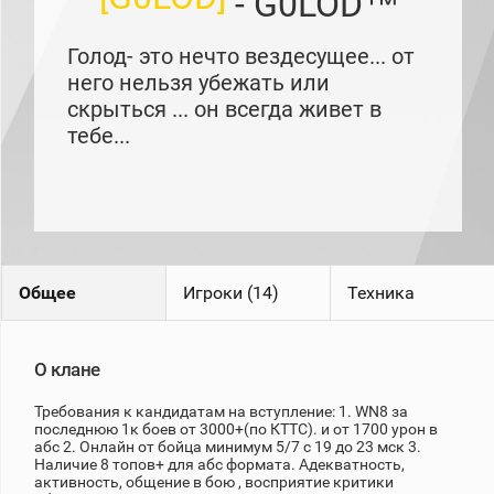
- G0LOD™
рейтинг
Топ 1000
игроков
Голод- это нечто вездесущее... от
(за
него нельзя убежать или
прошлый
месяц)
скрыться ... он всегда живет в
тебе...
Топ
игроков
(за
последние
сессии)
Топ
1000
Кланы
Общее
Игроки (14)
Техника
Статистика
стримеров
О клане
Информация
Требования к кандидатам на вступление: 1. WN8 за
последнюю 1к боев от 3000+(по КТТС). и от 1700 урон в
Онлайн
абс 2. Онлайн от бойца минимум 5/7 с 19 до 23 мск 3.
Наличие 8 топов+ для абс формата. Адекватность,
Цветовая
активность, общение в бою , восприятие критики
шкала