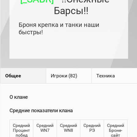
рейтинг
Барсы!!
Топ 1000
игроков
(за
Броня крепка и танки наши
прошлый
месяц)
быстры!
Топ
игроков
(за
последние
сессии)
Топ
1000
Общее
Игроки (82)
Техника
Кланы
Статистика
стримеров
О клане
Информация
Средние показатели клана
Онлайн
Средний
Средний
Средний
Средний
Средний
8
Цветовая
Процент
WN7
WN8
РЭ
Броне-
шкала
побед
сайт