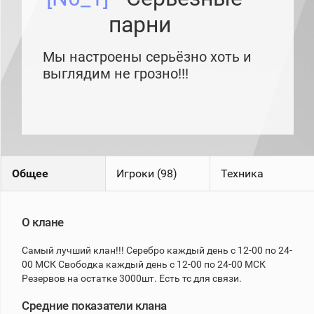
рейтинг
парни
Топ 1000
игроков
(за
Мы настроены серьёзно хоть и
прошлый
месяц)
выглядим не грозно!!!
Топ
игроков
(за
последние
сессии)
Топ
1000
Общее
Игроки (98)
Техника
Кланы
Статистика
стримеров
О клане
Самый лучший клан!!! Серебро каждый день с 12-00 по 24-
Информация
00 МСК Свободка каждый день с 12-00 по 24-00 МСК
Онлайн
Резервов на остатке 3000шт. Есть тс для связи.
Цветовая
Средние показатели клана
шкала