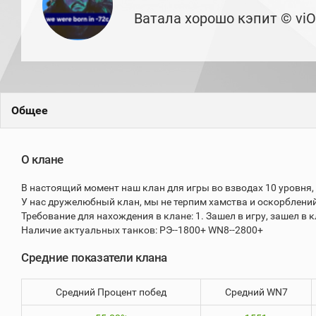
игроков
Ватала хорошо кэпит © viO
(за
прошлый
месяц)
Топ
игроков
(за
последние
сессии)
Общее
Топ
1000
Кланы
О клане
Статистика
стримеров
В настоящий момент наш клан для игры во взводах 10 уровня, 
У нас дружелюбный клан, мы не терпим хамства и оскорблений
Требование для нахождения в клане: 1. Зашел в игру, зашел в к
Информация
Наличие актуальных танков: РЭ--1800+ WN8--2800+
Онлайн
Средние показатели клана
Цветовая
шкала
Средний Процент побед
Средний WN7