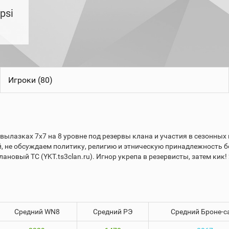
psi
Игроки (80)
вылазках 7x7 на 8 уровне под резервы клана и участия в сезонных
, не обсуждаем политику, религию и этническую принадлежность б
лановый ТС (YKT.ts3clan.ru). Игнор укрепа в резервисты, затем кик!
Средний WN8
Средний РЭ
Средний Броне-с