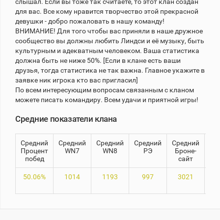
слышал. Если вы тоже так считаете, то этот клан создан
для вас. Все кому нравится творчество этой прекрасной
девушки - добро пожаловать в нашу команду!
Теlegram
ВНИМАНИЕ! Для того чтобы вас приняли в наше дружное
ВК
сообщество вы должны любить Линдси и её музыку, быть
культурным и адекватным человеком. Ваша статистика
Портал
должна быть не ниже 50%. [Если в клане есть ваши
Мира
друзья, тогда статистика не так важна. Главное укажите в
Танков
заявке ник игрока кто вас пригласил]
По всем интересующим вопросам связанным с кланом
можете писать командиру. Всем удачи и приятной игры!
Средние показатели клана
Средний
Средний
Средний
Средний
Средний
8
Процент
WN7
WN8
РЭ
Броне-
побед
сайт
50.06%
1014
1193
997
3021
70