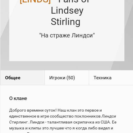
рейтинг
Lindsey
Топ 1000
игроков
Stirling
(за
прошлый
месяц)
"На страже Линдси"
Топ
игроков
(за
последние
сессии)
Топ
1000
Кланы
Общее
Игроки (50)
Техника
Статистика
стримеров
О клане
Информация
Доброго времени суток! Наш клан это первое и
единственное в игре сообщество поклонников
Линдси
Онлайн
Стирлинг
. Линдси - талантливая скрипачка из США. Ее
Цветовая
музыка и клипы это лучшее что я когда либо видел и
шкала