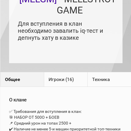
рейтинг
GAME
Топ 1000
игроков
(за
Для вступления в клан
прошлый
месяц)
необходимо завалить iq-тест и
депнуть хату в казике
Топ
игроков
(за
последние
сессии)
Топ
1000
Кланы
Общее
Игроки (16)
Техника
Статистика
стримеров
О клане
Информация
✅ Требования для вступления в клан:
Онлайн
🎯 НАБОР ОТ 500О + БОЕВ
📌 Средний урон на топах 2500 +
Цветовая
шкала
✔️ Наличие не менее 5-и машин приоритетной топ-техники