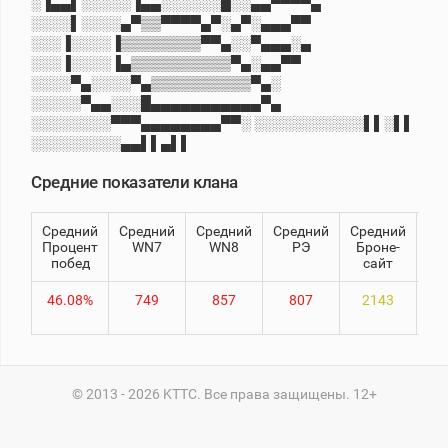
░▐▄▄▌░░░░░▐▄▄░░░░░░█░░▄▄▀▀▀▀▄
░░░░▌░░░░▄▀▒▒▀▀▀▀▄▀░▄▀░▄▄▄▀▀
░░░▐░░░░▐▒▒▒▒▒▒▒▒▀▀▄░░▀▄▄▄░▄
Теlegram
░░░▐░░░░▐▄▒▒▒▒▒▒▒▒▒▒▀▄░▄▄▀▀
ВК
░░░░▀▄░░░░▀▄▒▒▒▒▒▒▒▒▒▒▀▄░
░░░░░▀▄▄░░░█▄▄▄▄▄▄▄▄▄▄▄▀▄
Портал
░░░░░░░░▀▀▀▄▄▄▄▄▄▄▄▀▀░ ░░░░░░░░░░░▌▌░▌▌
Мира
░░░░░░░░░▄▄▌▌▄▌▌
Танков
Средние показатели клана
Средний
Средний
Средний
Средний
Средний
8
Процент
WN7
WN8
РЭ
Броне-
побед
сайт
46.08%
749
857
807
2143
12
© 2013 - 2026 KTTC. Все права защищены. 12+