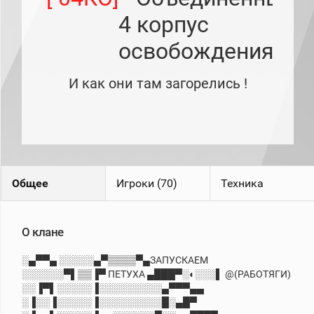
рейтинг
4 корпус
Топ 1000
игроков
освобождения
(за
прошлый
месяц)
И как они там загорелись !
Топ
игроков
(за
последние
сессии)
Топ
1000
Кланы
Общее
Игроки (70)
Техника
Статистика
стримеров
О клане
Информация
░▄▀▀▄ ░░░░░▄▀▒▒▒▒▀▄ЗАПУСКАЕМ
░░░░░░▀▌▒▒▐▀ ПЕТУХА ▄███▀░◐░░░▌ @(РАБОТЯГИ)
Онлайн
░░▐▀▌░░░░░▐░░░░░░░░░▄▀▀▀▄▄
Цветовая
░▐░░▐░░░░░▐░░░░░░░░░█░▄█▀
шкала