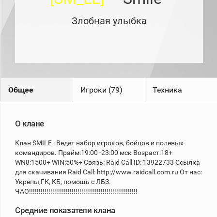
рейтинг
Топ 1000
Злобная улыбка
игроков
(за
прошлый
месяц)
Топ
игроков
(за
последние
Общее
Игроки (79)
Техника
сессии)
Топ
1000
Кланы
О клане
Статистика
Клан SMILE : Ведет набор игроков, бойцов и полевых
стримеров
командиров. Прайм:19:00 -23:00 мск Возраст:18+
WN8:1500+ WIN:50%+ Связь: Raid Call ID: 13922733 Ссылка
для скачивания Raid Call: http://www.raidcall.com.ru От нас:
Информация
Укрепы,ГК, КБ, помощь с ЛБЗ.
Онлайн
ЧАО!!!!!!!!!!!!!!!!!!!!!!!!!!!!!!!!!!!!!!!!!!!!!!!!!!!!!!!!
Цветовая
Средние показатели клана
шкала