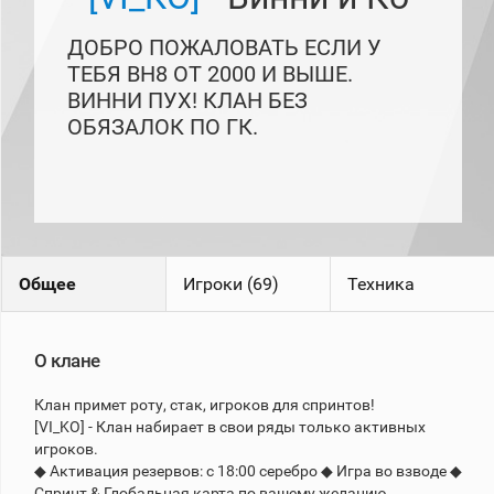
рейтинг
Топ 1000
ДОБРО ПОЖАЛОВАТЬ ЕСЛИ У
игроков
(за
ТЕБЯ ВН8 ОТ 2000 И ВЫШЕ.
прошлый
ВИННИ ПУХ! КЛАН БЕЗ
месяц)
ОБЯЗАЛОК ПО ГК.
Топ
игроков
(за
последние
сессии)
Топ
1000
Кланы
Общее
Игроки (69)
Техника
Статистика
стримеров
О клане
Информация
Клан примет роту, стак, игроков для спринтов!
[VI_KO] - Клан набирает в свои ряды только активных
Онлайн
игроков.
Цветовая
◆ Активация резервов: с 18:00 серебро ◆ Игра во взводе ◆
шкала
Спринт & Глобальная карта по вашему желанию