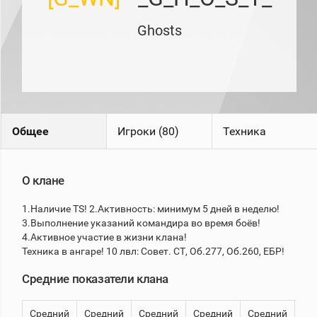
рейтинг
Топ 1000
Ghosts
игроков
(за
прошлый
месяц)
Топ
игроков
(за
последние
Общее
Игроки (80)
Техника
сессии)
Топ
1000
Кланы
О клане
Статистика
1.Наличие TS! 2.Активность: минимум 5 дней в неделю!
стримеров
3.Выполнение указаний командира во время боёв!
4.Активное участие в жизни клана!
Техника в ангаре! 10 лвл: Совет. СТ, Об.277, Об.260, ЕБР!
Информация
Средние показатели клана
Онлайн
Цветовая
шкала
Средний
Средний
Средний
Средний
Средний
8