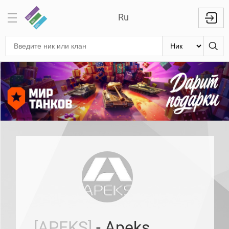
Ru
Отметки
на
стволах
Знаки
классности
Кланы
Топ
Топ по
танкам
Топ
1000
игроков
Международный
[APEKS]
- Apeks