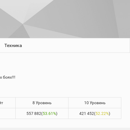
Техника
 боях!!!
йт
8 Уровень
10 Уровень
557 882(
53.61%
)
421 452(
52.22%
)