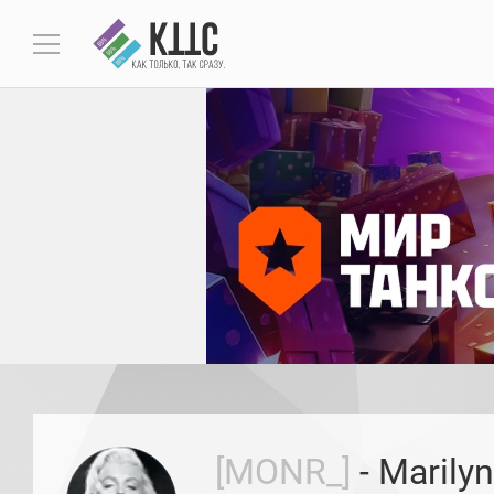
Отметки
на
стволах
Знаки
классности
Кланы
Топ
Топ по
танкам
Топ
1000
игроков
Международный
рейтинг
[MONR_]
- Marily
Топ 1000