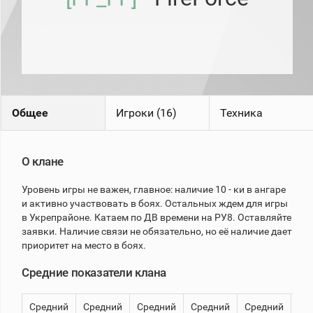
рейтинг
Топ 1000
игроков
(за
прошлый
месяц)
Топ
игроков
(за
Общее
Игроки (16)
Техника
последние
сессии)
Топ
О клане
1000
Кланы
Уровень игры не важен, главное: наличие 10 - ки в ангаре
Статистика
и активно участвовать в боях. Остальных ждем для игры
стримеров
в Укрепрайоне. Катаем по ДВ времени на РУ8. Оставляйте
заявки. Наличие связи не обязательно, но её наличие дает
приоритет на место в боях.
Информация
Средние показатели клана
Онлайн
Цветовая
Средний
Средний
Средний
Средний
Средний
8
шкала