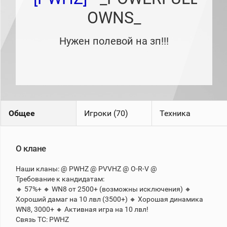
рейтинг
OWNS_
Топ 1000
игроков
(за
Нужен полевой на зп!!!
прошлый
месяц)
Топ
игроков
(за
последние
сессии)
Топ
Общее
Игроки (70)
Техника
1000
Кланы
Статистика
О клане
стримеров
Наши кланы: @ PWHZ @ PVVHZ @ O-R-V @
Требование к кандидатам:
Информация
🔸 57%+ 🔸 WN8 от 2500+ (возможны исключения) 🔸
Онлайн
Хороший дамаг на 10 лвл (3500+) 🔸 Хорошая динамика
WN8, 3000+ 🔸 Активная игра на 10 лвл!
Цветовая
Связь ТС: PWHZ
шкала