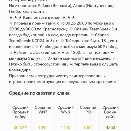
Нам нравится: Рейды (Вылазки), Атаки (Наступления),
Глобальная карта.
Теlegram
★ ★ ★ Как попасть в клан: ★ ★ ★
☆ Играем в прайм-тайм: с 16:00 до 20:00 по Москве и с
ВК
20:00 до 00:00 по Красноярску. ☆ Скачай TeamSpeak 3 и
Портал
всегда будь онлайн в нём, когда играешь. ☆ Сервер
Мира
TeamSpeak: KCR24.ts-3x.ru ☆ Тебе должно быть 18+, есть
Танков
исключения. ☆ У тебя должно быть минимум 50% побед.
☆ Рейтинг эффективности — от 1200. ☆ Топ техники —
минимум 5 штук. ☆ Онлайн минимум 4 дня в неделю. ☆
Нужно быть стрессоустойчивым, терпеливым и слушать
командира.
Приглашаем к сотрудничеству заинтересованных
игроков, соответствующих вышеуказанным критериям.
Средние показатели клана
Средний
Средний
Средний
Средний
Средний
8
Процент
WN7
WN8
РЭ
Броне-
побед
сайт
50.62%
1096
1405
1084
4353