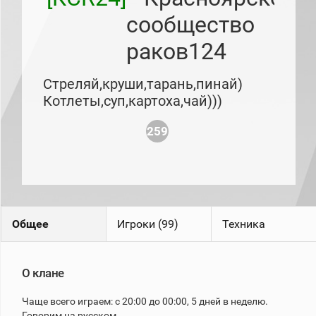
рейтинг
сообщество
Топ 1000
игроков
раков124
(за
прошлый
месяц)
Стреляй,круши,тарань,пинай)
Топ
Котлеты,суп,картоха,чай)))
игроков
(за
последние
259
сессии)
Топ
1000
Кланы
Статистика
стримеров
Общее
Игроки (99)
Техника
Информация
О клане
Онлайн
Цветовая
Чаще всего играем: с 20:00 до 00:00, 5 дней в неделю.
шкала
Говорим на русском.