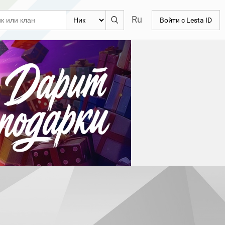
Ru
Войти с Lesta ID