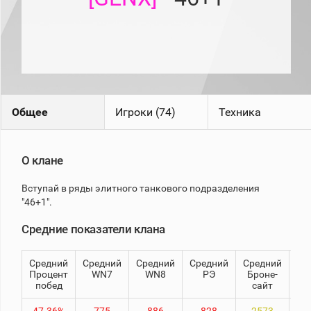
рейтинг
Топ 1000
игроков
(за
прошлый
месяц)
Топ
игроков
(за
Общее
Игроки (74)
Техника
последние
сессии)
Топ
О клане
1000
Кланы
Вступай в ряды элитного танкового подразделения
Статистика
"46+1".
стримеров
Средние показатели клана
Информация
Средний
Средний
Средний
Средний
Средний
8
Онлайн
Процент
WN7
WN8
РЭ
Броне-
побед
сайт
Цветовая
шкала