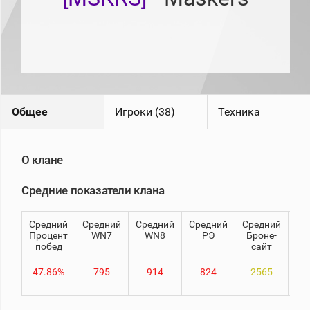
рейтинг
Топ 1000
игроков
(за
прошлый
месяц)
Топ
игроков
(за
Общее
Игроки (38)
Техника
последние
сессии)
Топ
О клане
1000
Кланы
Средние показатели клана
Статистика
стримеров
Средний
Средний
Средний
Средний
Средний
8
Процент
WN7
WN8
РЭ
Броне-
побед
сайт
Информация
Онлайн
47.86%
795
914
824
2565
16
Цветовая
шкала