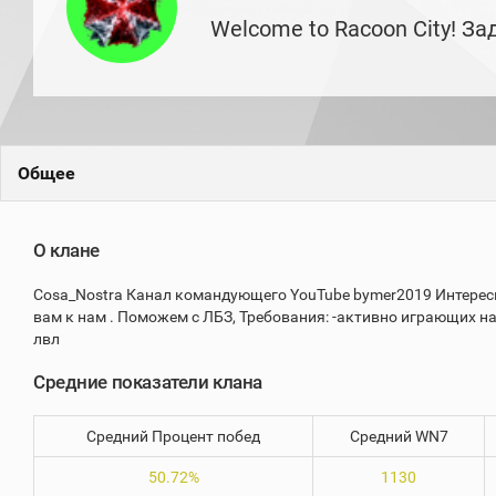
игроков
Welcome to Racoon City! З
(за
прошлый
месяц)
Топ
игроков
(за
последние
сессии)
Общее
Топ
1000
Кланы
О клане
Статистика
стримеров
Cosa_Nostra Канал командующего YouTube bymer2019 Интересы 
вам к нам . Поможем с ЛБЗ, Требования: -активно играющих на
лвл
Информация
Средние показатели клана
Онлайн
Цветовая
Средний Процент побед
Средний WN7
шкала
50.72%
1130