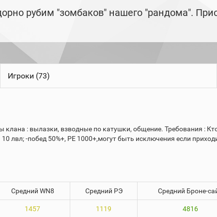
адорно рубим "зомбаков" нашего "рандома". Пр
Игроки (73)
клана : вылазки, взводные по катушки, общение. Требования : Кт
 10 лвл; -побед 50%+, РЕ 1000+,могут быть исключения если прихо
Средний WN8
Средний РЭ
Средний Броне-са
1457
1119
4816