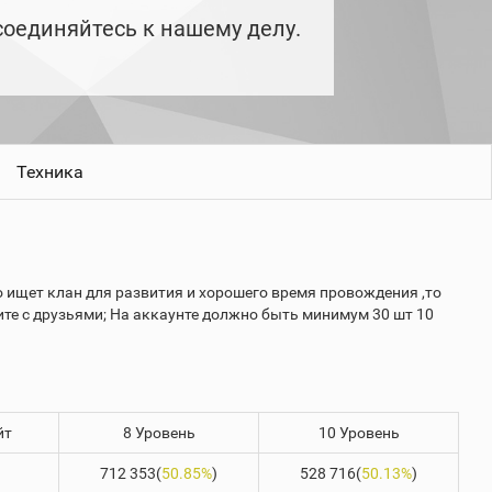
исоединяйтесь к нашему делу.
Техника
о ищет клан для развития и хорошего время провождения ,то
дите с друзьями; На аккаунте должно быть минимум 30 шт 10
йт
8 Уровень
10 Уровень
712 353(
50.85%
)
528 716(
50.13%
)