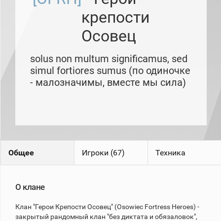
рейтинг
крепости
Топ 1000
игроков
Осовец
(за
прошлый
месяц)
solus non multum significamus, sed
Топ
simul fortiores sumus (по одиночке
игроков
(за
- малозначимы, вместе мы сила)
последние
сессии)
Топ
1000
Кланы
Статистика
стримеров
Общее
Игроки (67)
Техника
Информация
О клане
Онлайн
Клан "Герои Крепости Осовец" (Osowiec Fortress Heroes) -
Цветовая
закрытый рандомный клан "без диктата и обязаловок",
шкала