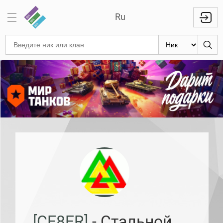
Ru
Отметки
на
стволах
Знаки
классности
Кланы
Топ
Топ по
танкам
Топ
1000
игроков
Международный
[CE8ER]
- Стальной