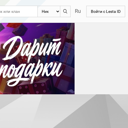
Ru
Войти с Lesta ID