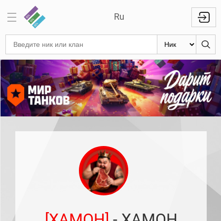
Ru
Отметки
на
стволах
Знаки
классности
Кланы
Топ
Топ по
танкам
Топ
1000
игроков
Международный
[XAMOH]
- XAMOH