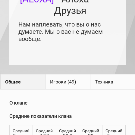
рейтинг
Друзья
Топ 1000
игроков
(за
Нам наплевать, что вы о нас
прошлый
месяц)
думаете. Мы о вас не думаем
вообще.
Топ
игроков
(за
последние
сессии)
Топ
1000
Кланы
Общее
Игроки (49)
Техника
Статистика
стримеров
О клане
Информация
Средние показатели клана
Онлайн
Цветовая
Средний
Средний
Средний
Средний
Средний
8
шкала