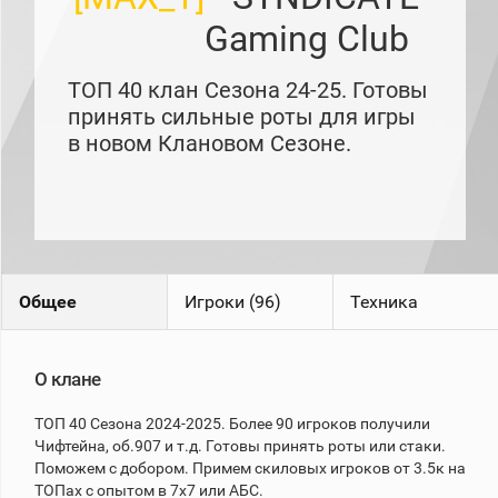
рейтинг
Gaming Club
Топ 1000
игроков
(за
ТОП 40 клан Сезона 24-25. Готовы
прошлый
месяц)
принять сильные роты для игры
в новом Клановом Сезоне.
Топ
игроков
(за
последние
сессии)
Топ
1000
Кланы
Общее
Игроки (96)
Техника
Статистика
стримеров
О клане
Информация
ТОП 40 Сезона 2024-2025. Более 90 игроков получили
Онлайн
Чифтейна, об.907 и т.д. Готовы принять роты или стаки.
Поможем с добором. Примем скиловых игроков от 3.5к на
Цветовая
шкала
ТОПах с опытом в 7х7 или АБС.