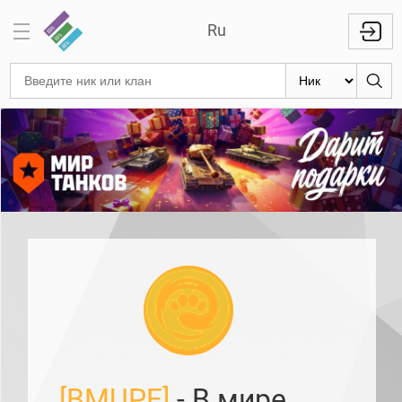
Ru
Отметки
на
стволах
Знаки
классности
Кланы
Топ
Топ по
танкам
Топ
1000
игроков
Международный
[BMUPE]
- В мире