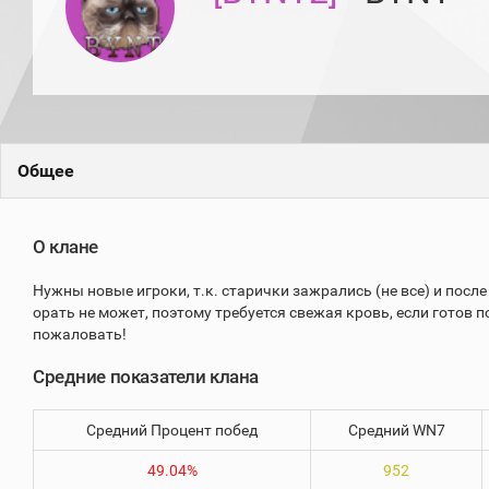
игроков
(за
прошлый
месяц)
Топ
игроков
(за
последние
сессии)
Общее
Топ
1000
Кланы
О клане
Статистика
стримеров
Нужны новые игроки, т.к. старички зажрались (не все) и после
орать не может, поэтому требуется свежая кровь, если готов 
пожаловать!
Информация
Средние показатели клана
Онлайн
Цветовая
Средний Процент побед
Средний WN7
шкала
49.04%
952