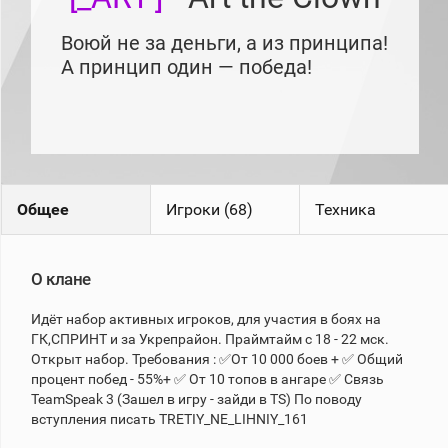
рейтинг
Топ 1000
Воюй не за деньги, а из принципа!
игроков
(за
А принцип один — победа!
прошлый
месяц)
Топ
игроков
(за
последние
сессии)
Общее
Игроки (68)
Техника
Топ
1000
Кланы
О клане
Статистика
стримеров
Идёт набор активных игроков, для участия в боях на
ГК,СПРИНТ и за Укрепрайон. Праймтайм с 18 - 22 мск.
Информация
Открыт набор. Требования : ✅От 10 000 боев + ✅ Общий
процент побед - 55%+ ✅ От 10 топов в ангаре ✅ Связь
Онлайн
TeamSpeak 3 (Зашел в игру - зайди в TS) По поводу
вступления писать TRETIY_NE_LIHNIY_161
Цветовая
шкала